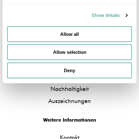
Wählen Sie Ihre Sprache [DE]
Deutsch
Show details
Allow all
Über BuzziSpace
Produkte
Allow selection
Marke
Deny
Zertifizierungen
Nachhaltigkeit
Auszeichnungen
Weitere Informationen
Kontakt