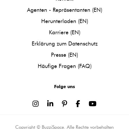
Agenten - Repräsentanten (EN)
Herunterladen (EN)
Karriere (EN)
Erklärung zum Datenschutz
Presse (EN)
Häufige Fragen (FAQ)
ooter.social.instagram
ooter.social.linkedin
ooter.social.pinterest
ooter.social.facebook
ooter.social.youtube
Folge uns
Copyright © BuzziSpace. Alle Rechte vorbehalten