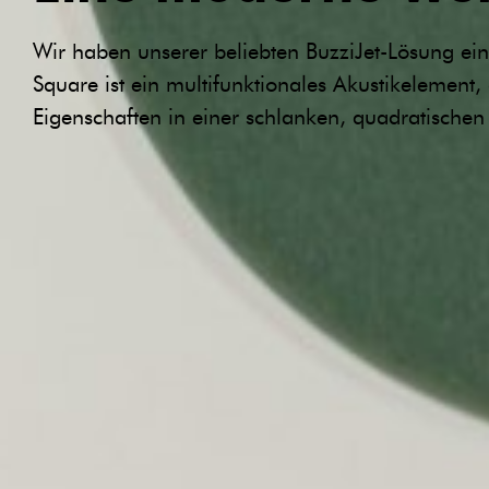
Square:
Wir haben unserer beliebten BuzziJet-Lösung ein
Square ist ein multifunktionales Akustikelement
Eigenschaften in einer schlanken, quadratischen