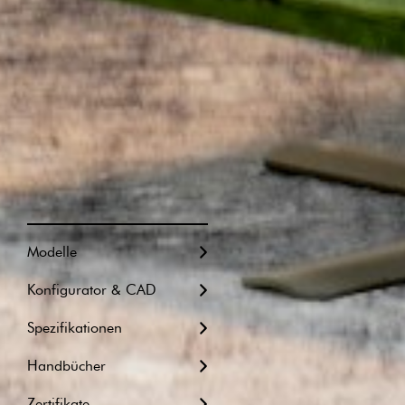
Modelle
Konfigurator & CAD
Metrische Einheiten
Spezifikationen
Imperiale Einheiten
Handbücher
Revit-Datei
Zertifikate