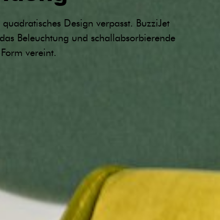
 quadratisches Design verpasst. BuzziJet
, das Beleuchtung und schallabsorbierende
 Form vereint.